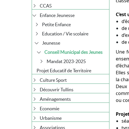
classe
CCAS
C’est 
Enfance Jeunesse
d’é
Petite Enfance
de 
Education / Vie scolaire
d’e
de 
Jeunesse
Une fo
Conseil Municipal des Jeunes
ensem
Mandat 2023-2025
d’écha
Projet Educatif de Territoire
Elles
la ch
Culture Sport
Deux 
Découvrir Tullins
commi
Aménagements
ou co
Economie
Proje
Urbanisme
séa
tyr
Associations