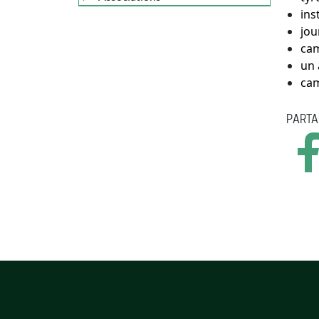
ins
jou
cam
un 
cam
PARTA