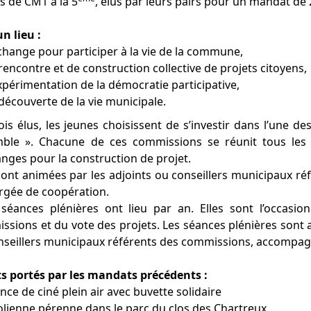
s de CM1 à la 5
, élus par leurs pairs pour un mandat de 
un lieu :
change pour participer à la vie de la commune,
rencontre et de construction collective de projets citoyens,
xpérimentation de la démocratie participative,
découverte de la vie municipale.
is élus, les jeunes choisissent de s’investir dans l’une d
ble ». Chacune de ces commissions se réunit tous les 2 
nges pour la construction de projet.
 sont animées par les adjoints ou conseillers municipaux 
argée de coopération.
séances plénières ont lieu par an. Elles sont l’occasion
ssions et du vote des projets. Les séances plénières sont 
nseillers municipaux référents des commissions, accompag
ts portés par les mandats précédents :
nce de ciné plein air avec buvette solidaire
olienne pérenne dans le parc du clos des Chartreux