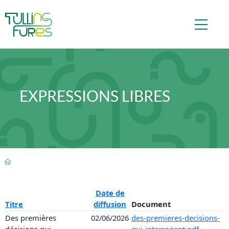
Aller au contenu principal
EXPRESSIONS LIBRES
FIL D'ARIANE
Date de
Titre
diffusion
Document
Des premières
02/06/2026
des-premieres-decisions-