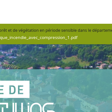
orêt et de végétation en période sensible dans le départeme
que_incendie_avec_compression_1.pdf