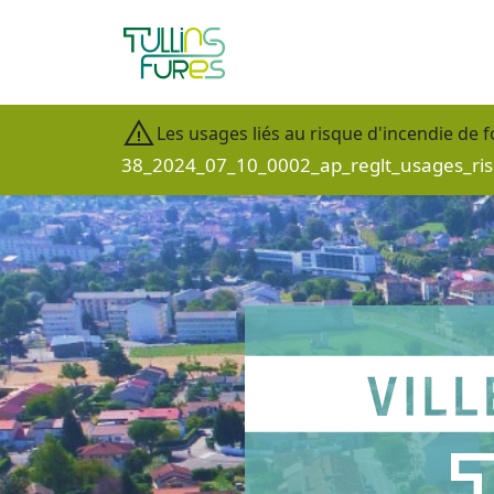
Aller au contenu principal
Les usages liés au risque d'incendie de f
38_2024_07_10_0002_ap_reglt_usages_ris