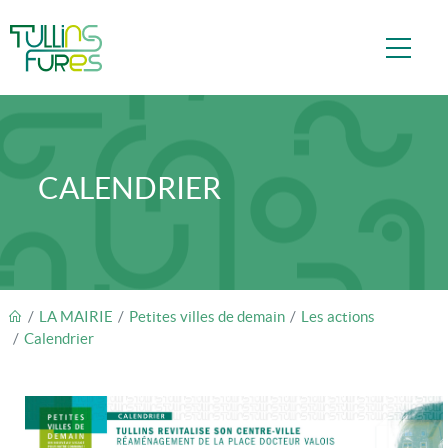
Aller au contenu principal
CALENDRIER
FIL D'ARIANE
LA MAIRIE
Petites villes de demain
Les actions
Calendrier