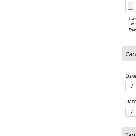
1 seu
Limi
Types
Car
Date
Date
Tari