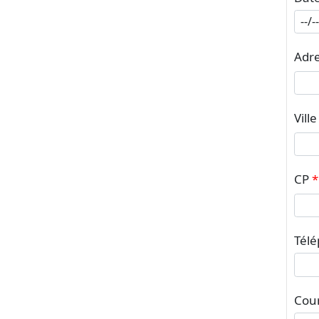
Adr
Ville
CP
Tél
Cour