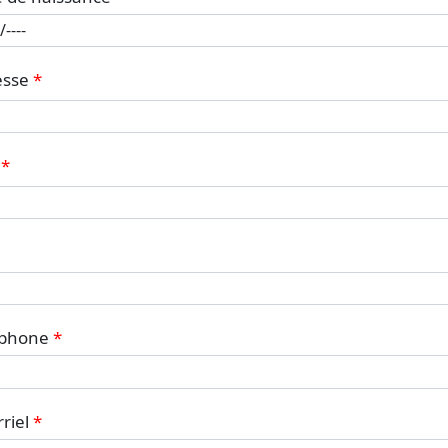
esse
éphone
riel