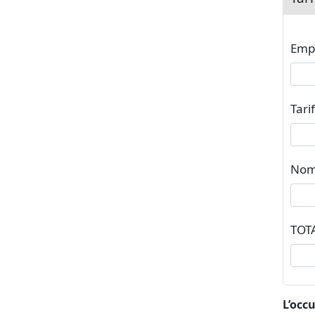
Empr
Tari
Nom
TOT
L’occ