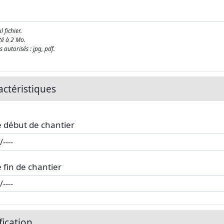
l fichier.
té à 2 Mo.
 autorisés : jpg, pdf.
actéristiques
 début de chantier
 fin de chantier
fication