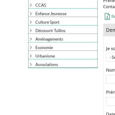
Prene
CCAS
Contac
Enfance Jeunesse
R
Culture Sport
De
Découvrir Tullins
Aménagements
Economie
Je s
Urbanisme
Associations
No
Pré
Date