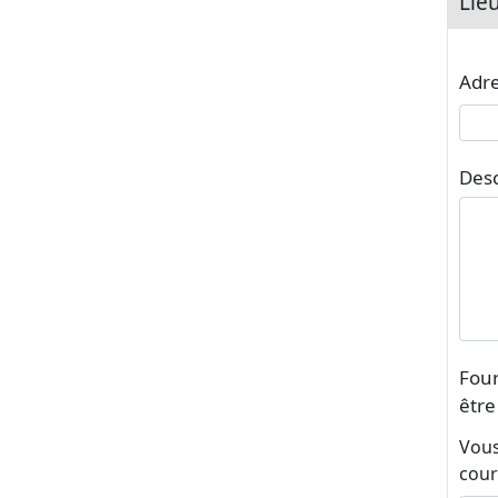
Lie
Adr
Desc
Four
être
Vous
courr