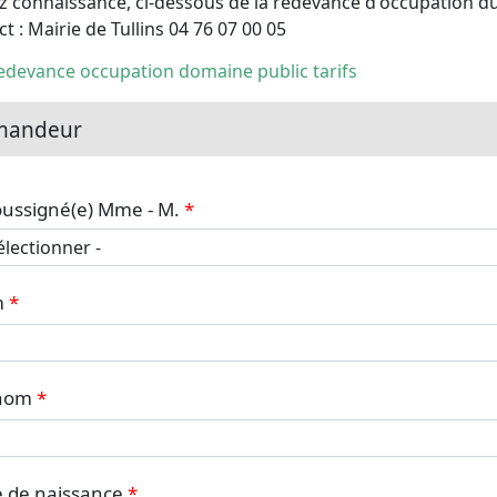
z connaissance, ci-dessous de la redevance d'occupation d
t : Mairie de Tullins 04 76 07 00 05
edevance occupation domaine public tarifs
mandeur
oussigné(e) Mme - M.
m
nom
 de naissance