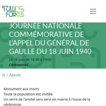
Aller au contenu principal
JOURNÉE NATIONALE
COMMÉMORATIVE DE
L'APPEL DU GÉNÉRAL DE
GAULLE DU 18 JUIN 1940
Le 18 juin de 18:30 à 19:00
Cérémonies
FIL D'ARIANE
Agenda
Monument aux morts
Toute la population est invitée.
Un verre de l'amitié sera servi en mairie à l'issue de la
cérémonie.