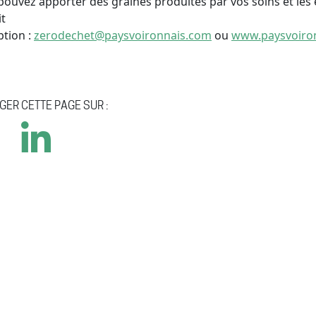
pouvez apporter des graines produites par vos soins et les 
it
ption :
zerodechet@paysvoironnais.com
ou
www.paysvoiro
GER CETTE PAGE SUR :