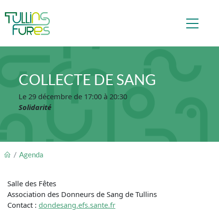
Aller au contenu principal
COLLECTE DE SANG
Le 29 décembre de 17:00 à 20:30
Solidarité
FIL D'ARIANE
Agenda
Salle des Fêtes
Association des Donneurs de Sang de Tullins
Contact :
dondesang.efs.sante.fr