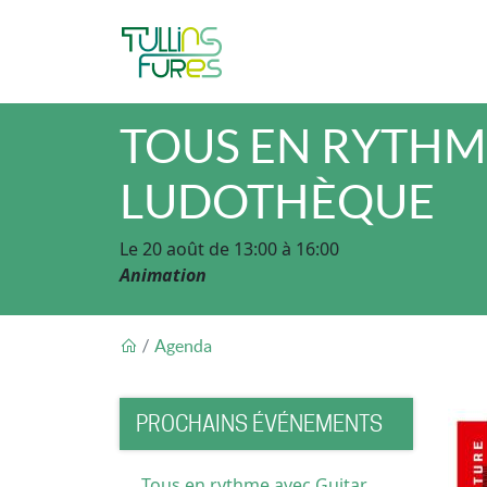
Aller au contenu principal
TOUS EN RYTHM
LUDOTHÈQUE
Le 20 août de 13:00 à 16:00
Animation
FIL D'ARIANE
Agenda
PROCHAINS ÉVÉNEMENTS
Tous en rythme avec Guitar