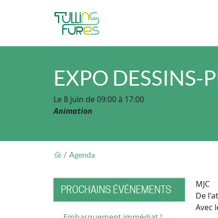
Aller au contenu principal
EXPO DESSINS-
Le 8 juin de 09:00 à 17:00
Animation
FIL D'ARIANE
Agenda
MJC
PROCHAINS ÉVÉNEMENTS
De l'a
Avec 
Embarquement immédiat !